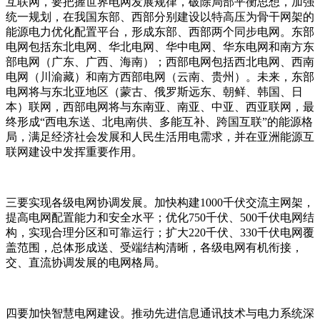
互联网，要把握世界电网发展规律，破除局部平衡思想，加强
统一规划，在我国东部、西部分别建设以特高压为骨干网架的
能源电力优化配置平台，形成东部、西部两个同步电网。东部
电网包括东北电网、华北电网、华中电网、华东电网和南方东
部电网（广东、广西、海南）；西部电网包括西北电网、西南
电网（川渝藏）和南方西部电网（云南、贵州）。未来，东部
电网将与东北亚地区（蒙古、俄罗斯远东、朝鲜、韩国、日
本）联网，西部电网将与东南亚、南亚、中亚、西亚联网，最
终形成“西电东送、北电南供、多能互补、跨国互联”的能源格
局，满足经济社会发展和人民生活用电需求，并在亚洲能源互
联网建设中发挥重要作用。
三要实现各级电网协调发展。加快构建1000千伏交流主网架，
提高电网配置能力和安全水平；优化750千伏、500千伏电网结
构，实现合理分区和可靠运行；扩大220千伏、330千伏电网覆
盖范围，总体形成送、受端结构清晰，各级电网有机衔接，
交、直流协调发展的电网格局。
四要加快智慧电网建设。推动先进信息通讯技术与电力系统深