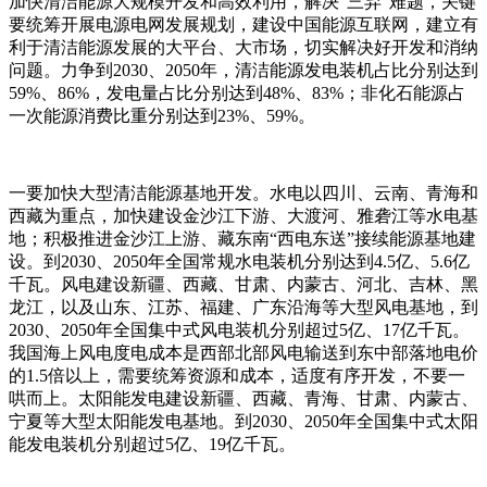
加快清洁能源大规模开发和高效利用，解决“三弃”难题，关键
要统筹开展电源电网发展规划，建设中国能源互联网，建立有
利于清洁能源发展的大平台、大市场，切实解决好开发和消纳
问题。力争到2030、2050年，清洁能源发电装机占比分别达到
59%、86%，发电量占比分别达到48%、83%；非化石能源占
一次能源消费比重分别达到23%、59%。
一要加快大型清洁能源基地开发。水电以四川、云南、青海和
西藏为重点，加快建设金沙江下游、大渡河、雅砻江等水电基
地；积极推进金沙江上游、藏东南“西电东送”接续能源基地建
设。到2030、2050年全国常规水电装机分别达到4.5亿、5.6亿
千瓦。风电建设新疆、西藏、甘肃、内蒙古、河北、吉林、黑
龙江，以及山东、江苏、福建、广东沿海等大型风电基地，到
2030、2050年全国集中式风电装机分别超过5亿、17亿千瓦。
我国海上风电度电成本是西部北部风电输送到东中部落地电价
的1.5倍以上，需要统筹资源和成本，适度有序开发，不要一
哄而上。太阳能发电建设新疆、西藏、青海、甘肃、内蒙古、
宁夏等大型太阳能发电基地。到2030、2050年全国集中式太阳
能发电装机分别超过5亿、19亿千瓦。