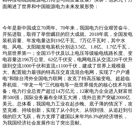
面阐述了世界和中国能源电力未来发展形势：
今年是新中国成立70周年。70年来，我国电力行业艰苦奋斗、
开拓进取，取得了举世瞩目的巨大成就。2018年底，全国发电
装机容量、年发电量达到19亿千瓦、7万亿千瓦时，其中水
电、风电、太阳能发电装机分别达3.5亿、1.8亿、1.7亿千瓦，
均居世界第一；全国35千伏及以上电压等级输电线路长度、变
电容量达196万公里、62亿千伏安，电网电压从交流220千伏升
级到交流1000千伏和直流±1100千伏，建成了世界上规模最
大、配置能力最强的特高压交直流混合电网，实现了“户户通
电”和除台湾外全国电力联网；攻克了特高压输变电、超超临
界机组、“华龙一号”三代核电等一批世界领先的核心技术与装
备；电力行业总资产超过14万亿元，12家电力企业进入财富世
界500强，国际业务遍布全球五大洲，境外总资产突破2000亿
美元。总体看，我国电力工业在起步晚、底子薄的情况下，攻
坚克难、持续创新，实现了从小到大、从弱到强、从追赶到引
领的巨大飞跃，有力支撑了建国以来年均8.3%的经济增长，
为我国经济社会发展作出了突出贡献。