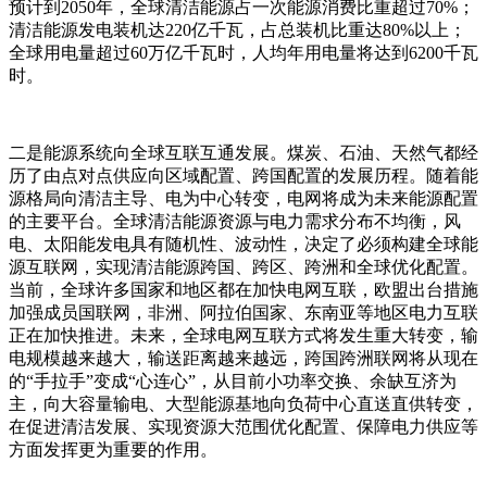
预计到2050年，全球清洁能源占一次能源消费比重超过70%；
清洁能源发电装机达220亿千瓦，占总装机比重达80%以上；
全球用电量超过60万亿千瓦时，人均年用电量将达到6200千瓦
时。
二是能源系统向全球互联互通发展。煤炭、石油、天然气都经
历了由点对点供应向区域配置、跨国配置的发展历程。随着能
源格局向清洁主导、电为中心转变，电网将成为未来能源配置
的主要平台。全球清洁能源资源与电力需求分布不均衡，风
电、太阳能发电具有随机性、波动性，决定了必须构建全球能
源互联网，实现清洁能源跨国、跨区、跨洲和全球优化配置。
当前，全球许多国家和地区都在加快电网互联，欧盟出台措施
加强成员国联网，非洲、阿拉伯国家、东南亚等地区电力互联
正在加快推进。未来，全球电网互联方式将发生重大转变，输
电规模越来越大，输送距离越来越远，跨国跨洲联网将从现在
的“手拉手”变成“心连心”，从目前小功率交换、余缺互济为
主，向大容量输电、大型能源基地向负荷中心直送直供转变，
在促进清洁发展、实现资源大范围优化配置、保障电力供应等
方面发挥更为重要的作用。