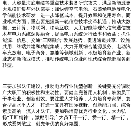
电、大容量海底电缆等重点技术装备研究攻关，满足新能源更
大规模汇集与外送需要；加快锂空气电池、石墨烯电池等电化
学储能技术研发，进一步降低成本、提升效率和使用寿命。商
业模式方面，重点要把握新一轮信息技术变革机遇，推动大数
据、云计算、物联网、移动互联、人工智能等现代信息通信技
术与电力系统深度融合，提高电力系统运行效率和效益；抓住
能源、信息、交通“三网融合”发展趋势，促进通道共享、设施
共用、终端共建和功能集成，大力开展综合能源服务、电动汽
车充放电、电子商务、氢能等领域创新，积极培育新产业、新
业态和新商业模式，推动传统电力企业向现代综合能源服务商
转型。
三要加强队伍建设。推动电力行业转型创新，关键要充分调动
广大职工的积极性和主动性。要健全完善用人机制，鼓励员工
干事创业、创新创效。要注重人才培养，大力培育专家型、复
合型高水平人才，打造一支具有国际视野、创新能力强、综合
素质高的一流人才队伍。要加强培育优秀行业文化，大力弘
扬“工匠精神”，激励引导广大员工干一行、爱一行、精一行，
形成爱岗敬业、创先争优的良好氛围。