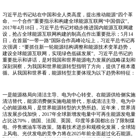
习近平总书记站在中国和全人类高度，提出推动能源“四个革
命、一个合作”重要指示和构建全球能源互联网“中国倡议”。
2017年4月18日，习近平总书记对稳步推进国内能源互联网建
设，抢占全球能源互联网构建的制高点作出重要批示；5月14
日，在首届“一带一路”国际合作高峰论坛上，习近平总书记再
次强调：“要抓住新一轮能源结构调整和能源技术变革趋势，
建设全球能源互联网，实现绿色低碳发展”。习近平总书记的
重要批示和讲话，是对我国和世界能源电力发展的战略谋划和
深刻洞察，为我国和世界能源转型指明了方向，提供了根本遵
循。从我国和世界看，能源转型主要体现为以下趋势和特征：
一是能源格局向清洁主导、电为中心转变。在能源供给侧实施
清洁替代，能源消费侧实施电能替代，形成清洁主导、电为中
心的能源格局，是世界能源转型的大势所趋。近年来，世界清
洁发展步伐加快，2017年全球新增发电量中可再生能源发电量
占比达70%，德国、法国、英国、印度等多国都出台了限制煤
电、停售燃油车等政策。随着技术进步和规模化发展，全球陆
上风电、光伏发电的竞争力将在2025年前全面超过化石能源。