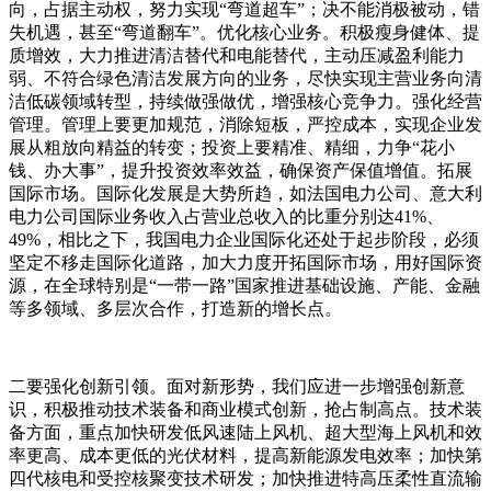
向，占据主动权，努力实现“弯道超车”；决不能消极被动，错
失机遇，甚至“弯道翻车”。优化核心业务。积极瘦身健体、提
质增效，大力推进清洁替代和电能替代，主动压减盈利能力
弱、不符合绿色清洁发展方向的业务，尽快实现主营业务向清
洁低碳领域转型，持续做强做优，增强核心竞争力。强化经营
管理。管理上要更加规范，消除短板，严控成本，实现企业发
展从粗放向精益的转变；投资上要精准、精细，力争“花小
钱、办大事”，提升投资效率效益，确保资产保值增值。拓展
国际市场。国际化发展是大势所趋，如法国电力公司、意大利
电力公司国际业务收入占营业总收入的比重分别达41%、
49%，相比之下，我国电力企业国际化还处于起步阶段，必须
坚定不移走国际化道路，加大力度开拓国际市场，用好国际资
源，在全球特别是“一带一路”国家推进基础设施、产能、金融
等多领域、多层次合作，打造新的增长点。
二要强化创新引领。面对新形势，我们应进一步增强创新意
识，积极推动技术装备和商业模式创新，抢占制高点。技术装
备方面，重点加快研发低风速陆上风机、超大型海上风机和效
率更高、成本更低的光伏材料，提高新能源发电效率；加快第
四代核电和受控核聚变技术研发；加快推进特高压柔性直流输