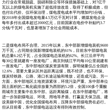
力行业在常规脱硫、脱硝和除尘等环保措施基础上，对7亿千
瓦以上的煤电装机实施了超低排放改造，取得了积极成效，但
也付出代价。仅环保治理，煤电度电成本平均增加约5分钱，
按2018年全国煤电发电量4.5万亿千瓦时计算，燃煤发电企业
每年多付出成本超过2000亿元，目前国家在电价中补贴约3.7
分钱/千瓦时，也显著增加了全社会用能成本。
二是煤电布局不合理。2015年以来，东中部新增煤电装机9600
万千瓦，占同期全国新增煤电装机的61%，目前东中部煤电装
机总量6.2亿千瓦，占全国煤电总装机的62%。长江沿岸平均
每30公里就建有一座发电厂，南京到镇江平均每10公里就建有
一座发电厂。东中部地区煤炭资源有限，探明储量仅占全国的
12.6%，需要大量从区外远距离运煤，既不经济，也不环保。
煤炭经铁路、公路、港口长途运输和堆放，还造成污染。另一
方面，东中部地区土地资源紧张，环境污染严重。东中部单位
国土面积的二氧化硫排放量为西部的5.2倍，全国100多个重酸
雨城市主要集中在东中部。远距离输煤，在东中部建电厂，将
进一步加剧煤电运、环境、用地等矛盾。打赢蓝天保卫战、建
设美丽中国，优化全国煤电布局，压降东中部煤电势在必行。
但从目前看，东中部煤电远远没有得到有效控制。