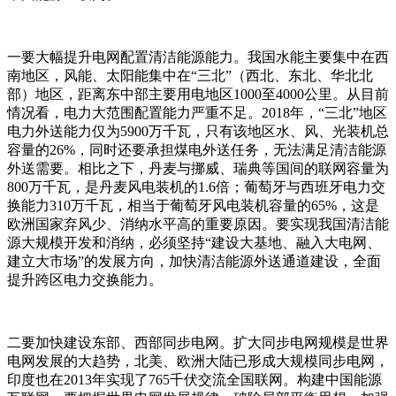
一要大幅提升电网配置清洁能源能力。我国水能主要集中在西
南地区，风能、太阳能集中在“三北”（西北、东北、华北北
部）地区，距离东中部主要用电地区1000至4000公里。从目前
情况看，电力大范围配置能力严重不足。2018年，“三北”地区
电力外送能力仅为5900万千瓦，只有该地区水、风、光装机总
容量的26%，同时还要承担煤电外送任务，无法满足清洁能源
外送需要。相比之下，丹麦与挪威、瑞典等国间的联网容量为
800万千瓦，是丹麦风电装机的1.6倍；葡萄牙与西班牙电力交
换能力310万千瓦，相当于葡萄牙风电装机容量的65%，这是
欧洲国家弃风少、消纳水平高的重要原因。要实现我国清洁能
源大规模开发和消纳，必须坚持“建设大基地、融入大电网、
建立大市场”的发展方向，加快清洁能源外送通道建设，全面
提升跨区电力交换能力。
二要加快建设东部、西部同步电网。扩大同步电网规模是世界
电网发展的大趋势，北美、欧洲大陆已形成大规模同步电网，
印度也在2013年实现了765千伏交流全国联网。构建中国能源