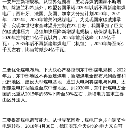
一要严控新增规模。从世界范围看，主动弃煤的国家不断增
加。除波兰和希腊外，欧盟各国承诺2020年以后不再新建燃煤
电厂；西班牙、法国、英国、加拿大分别计划2020年、2021
年、2025年、2030年前关闭燃煤电厂。为兑现国家碳减排承
诺，实现本世纪末全球温升控制在2℃目标，我国承担了巨大
的碳减排压力，必须加快压降新增煤电规模，确保煤电装机
2020年控制在11亿千瓦以内，2025年前后达峰（12.5亿千
瓦），2035年后不再新建燃煤电厂（机组），2050年降至6亿
千瓦左右，比当前减少4亿千瓦。
二要优化煤电布局。下大决心严格控制东中部煤电规模，2022
年后，东中部地区不再新建煤电，新增煤电全部布局到西部和
北部地区，建设大型煤电基地，通过大电网将煤电与风电、太
阳能发电打捆输送至东中部地区。到2030年，东中部煤电占全
国的比重从2015年的65%下降至50%左右，新增电力需求主要
由区外送入。
三要提高煤电调节能力。从世界范围看，煤电正逐步向调节性
电源转型。2018年4月30日，德国实现全天64%的电力来自可