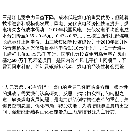
三是煤电竞争力日益下降。成本低是煤电的重要优势，但随着
技术进步和规模化发展，风电、光伏发电经济性快速提升，煤
电将失去低成本优势。2018年我国风电、光伏发电平均度电成
本分别降至0.35～0.46元、0.42～0.62元，已接近西部北部煤电
脱硫标杆上网电价。由三峡集团等投资建设并于2018年底并网
的青海格尔木光伏项目平均电价0.316元/千瓦时，低于青海火
电标杆电价0.325元/千瓦时。国家电力投资集团乌兰察布风电
基地600万千瓦示范项目，是国内首个风电平价上网项目，不
需要国家补贴。若计及碳减排成本，煤电的经济性将会更差。
“人无远虑，必有近忧”，煤电的发展已经面临多方面、根本性
的挑战，需要我们认真研究、反思，找出切实可行的转型之
道。解决煤电发展问题，是电力供给侧结构性改革的重点，关
键要控制总量、优化布局、转变功能，为清洁能源发展腾出空
间，促进能源结构由化石能源为主向清洁能源为主转变。