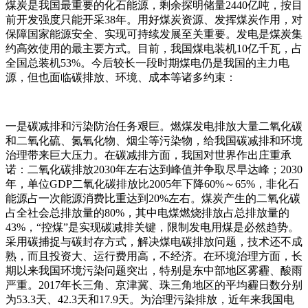
煤炭是我国最重要的化石能源，剩余探明储量2440亿吨，按目
前开发强度只能开采38年。用好煤炭资源、发挥煤炭作用，对
保障国家能源安全、实现可持续发展至关重要。发电是煤炭集
约高效使用的最主要方式。目前，我国煤电装机10亿千瓦，占
全国总装机53%。今后较长一段时期煤电仍是我国的主力电
源，但也面临碳排放、环境、成本等诸多约束：
一是碳减排和污染防治任务艰巨。燃煤发电排放大量二氧化碳
和二氧化硫、氮氧化物、烟尘等污染物，给我国碳减排和环境
治理带来巨大压力。在碳减排方面，我国对世界作出庄重承
诺：二氧化碳排放2030年左右达到峰值并争取尽早达峰；2030
年，单位GDP二氧化碳排放比2005年下降60%～65%，非化石
能源占一次能源消费比重达到20%左右。煤炭产生的二氧化碳
占全社会总排放量的80%，其中电煤燃烧排放占总排放量的
43%，“控煤”是实现碳减排关键，限制发电用煤是必然趋势。
采用碳捕捉与碳封存方式，解决煤电碳排放问题，技术还不成
熟，而且投资大、运行费用高，不经济。在环境治理方面，长
期以来我国环境污染问题突出，特别是东中部地区雾霾、酸雨
严重。2017年长三角、京津冀、珠三角地区的平均霾日数分别
为53.3天、42.3天和17.9天。为治理污染排放，近年来我国电