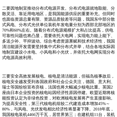
二要因地制宜推动分布式电源开发。分布式电源就地取能、分
散灵活、靠近用电地区，是我国能源供应的重要补充。但同时
也面临资源总量有限、资源品质较差等问题，我国东中部分散
式风电、分布式光伏单位装机年发电量分别为西部北部地区的
70%和60%左右。随着分布式电源规模扩大和占比提高，供电
可靠性问题也将凸显，需要依托大电网，实现电力能上能下、
多送少补、平抑波动。综合考虑资源禀赋和技术经济性，我国
清洁能源开发需要坚持集中式和分布式并举，结合各地实际因
地制宜建设小水电、小风电和小光伏，并依托大电网实现分布
式电源高效利用。
三要安全高效发展核电。核电是清洁能源，但福岛核事故后，
核电安全越发受到各国政府和社会公众关注，德国、意大利、
瑞士等国纷纷宣布弃核，法国也将大幅减少核电比重。英国2
座由日本企业投资的核电站因经济性原因停建。欧盟近期将核
能投资认定为非绿色投资，对欧洲核电发展将产生直接影响。
为提高安全性，第三代核电机组较二代建造成本增加45%～
80%，与风电、光伏发电相比经济性将显著下降。2018年底，
我国核电装机4466万千瓦，居世界第三；在建机组11台，装机