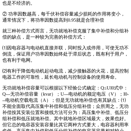
也是不经济的。
② 功率因数越高，每千伏补偿容量减少损耗的作用将变小，
通常情况下，将功率因数提高到0.95就是合理补偿
就三种补偿方式而言，无功就地补偿克服了集中补偿和分组补
偿的缺点，是一种较为完善的补偿方式：
⑴因电容器与电动机直接并联，同时投入或停用，可使无功不
倒流，保证用户功率因数始终处于滞后状态，既有利于用户，
也有利于电网。
⑵有利于降低电动机起动电流，减少接触器的火花，提高控制
电器工作的可靠性，延长电动机与控制设备的使用寿命。
无功就地补偿容量可以根据以下经验公式确定：Q≤UΙ0式中：
Q---无功补偿容量（kvar）；U---电动机的额定电压（V）；Ι0-
--电动机空载电流（A）；但是无功就地补偿也有其缺点：⑴
不能全面取代高压集中补偿和低压分组补偿；众所周之，无功
补偿按其安装位置和接线方法可分为：高压集中补偿、低压分
组补偿和低压就地补偿。其中就地补偿区域最大，效果也好。
但它总的电容器安装容量比其它两种方式要大，电容器利用率
也低。高压集中补偿和低压分组补偿的电容器容量相对较小，