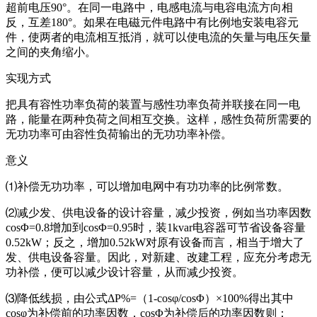
超前电压90°。在同一电路中，电感电流与电容电流方向相
反，互差180°。如果在电磁元件电路中有比例地安装电容元
件，使两者的电流相互抵消，就可以使电流的矢量与电压矢量
之间的夹角缩小。
实现方式
把具有容性功率负荷的装置与感性功率负荷并联接在同一电
路，能量在两种负荷之间相互交换。这样，感性负荷所需要的
无功功率可由容性负荷输出的无功功率补偿。
意义
⑴补偿无功功率，可以增加电网中有功功率的比例常数。
⑵减少发、供电设备的设计容量，减少投资，例如当功率因数
cosΦ=0.8增加到cosΦ=0.95时，装1kvar电容器可节省设备容量
0.52kW；反之，增加0.52kW对原有设备而言，相当于增大了
发、供电设备容量。因此，对新建、改建工程，应充分考虑无
功补偿，便可以减少设计容量，从而减少投资。
⑶降低线损，由公式ΔΡ%=（1-cosφ/cosΦ）×100%得出其中
cosφ为补偿前的功率因数，cosΦ为补偿后的功率因数则：