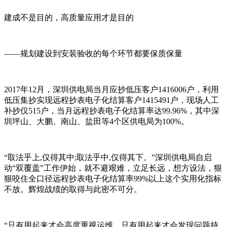
建成不是目的，高质量应用才是目的
——规划建设到安装验收的每个环节都要保质保量
2017年12月，深圳供电局当月应抄低压客户1416006户，利用
低压集抄实现远程抄表电子化结算客户1415491户，现场人工
补抄仅515户，当月远程抄表电子化结算率达99.96%，其中深
圳坪山、大鹏、南山、盐田等4个区供电局为100%。
“取法乎上,仅得其中;取法乎中,仅得其下。”深圳供电局自启
动“双覆盖”工作伊始，就不避艰难，立足长远，想方设法，狠
狠咬住全口径远程抄表电子化结算率99%以上这个实用化指标
不放。辉煌战绩的取得与此密不可分。
“只有用起来才会高度重视运维，只有用起来才会发现问题持