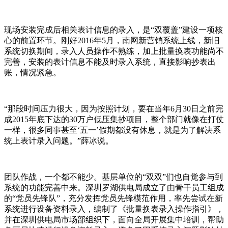
现场安装完成后相关表计信息的录入，是“双覆盖”建设一项核
心的前置环节。刚好2016年5月，南网新营销系统上线，新旧
系统切换期间，录入人员操作不熟练，加上批量换表功能尚不
完善，安装的表计信息不能及时录入系统，直接影响抄表出
账，情况紧急。
“那段时间压力很大，因为按照计划，要在当年6月30日之前完
成2015年底下达的30万户低压集抄项目，整个部门就像在打仗
一样，很多同事甚至‘五一’假期都没有休息，就是为了解决系
统上表计录入问题。”薛冰说。
团队作战，一个都不能少。基层单位的“双双”们也自觉参与到
系统的功能完善中来。深圳罗湖供电局成立了由骨干员工组成
的“党员先锋队”，充分发挥党员先锋模范作用，率先尝试在新
系统进行设备资料录入，编制了《批量换表录入操作指引》，
并在深圳供电局市场部组织下，面向全局开展集中培训，帮助