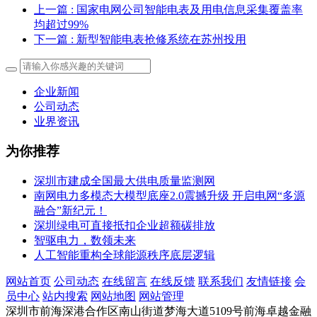
上一篇
: 国家电网公司智能电表及用电信息采集覆盖率
均超过99%
下一篇
: 新型智能电表抢修系统在苏州投用
企业新闻
公司动态
业界资讯
为你推荐
深圳市建成全国最大供电质量监测网
南网电力多模态大模型底座2.0震撼升级 开启电网“多源
融合”新纪元！
深圳绿电可直接抵扣企业超额碳排放
智驱电力，数领未来
人工智能重构全球能源秩序底层逻辑
网站首页
公司动态
在线留言
在线反馈
联系我们
友情链接
会
员中心
站内搜索
网站地图
网站管理
深圳市前海深港合作区南山街道梦海大道5109号前海卓越金融