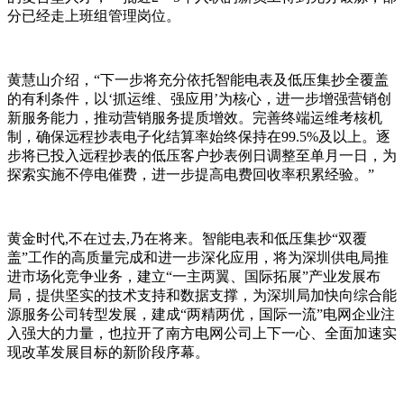
分已经走上班组管理岗位。
黄慧山介绍，“下一步将充分依托智能电表及低压集抄全覆盖
的有利条件，以‘抓运维、强应用’为核心，进一步增强营销创
新服务能力，推动营销服务提质增效。完善终端运维考核机
制，确保远程抄表电子化结算率始终保持在99.5%及以上。逐
步将已投入远程抄表的低压客户抄表例日调整至单月一日，为
探索实施不停电催费，进一步提高电费回收率积累经验。”
黄金时代,不在过去,乃在将来。智能电表和低压集抄“双覆
盖”工作的高质量完成和进一步深化应用，将为深圳供电局推
进市场化竞争业务，建立“一主两翼、国际拓展”产业发展布
局，提供坚实的技术支持和数据支撑，为深圳局加快向综合能
源服务公司转型发展，建成“两精两优，国际一流”电网企业注
入强大的力量，也拉开了南方电网公司上下一心、全面加速实
现改革发展目标的新阶段序幕。