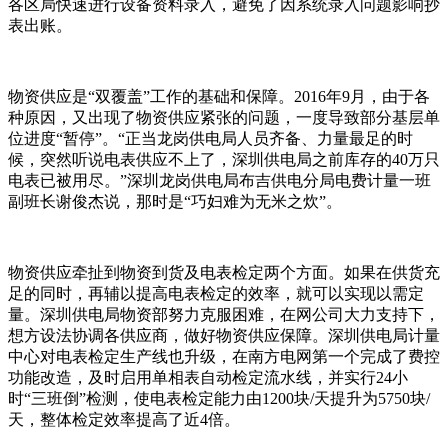
各区局快速进行设备资料录入，避免了因系统录入问题影响抄
表出账。
物资供应是“双覆盖”工作的基础和保障。2016年9月，由于各
种原因，又出现了物资供应紧张的问题，一度导致部分基层单
位进度“暂停”。“正当龙岗供电局人员齐备、力量最足的时
候，突然听说电表供应不上了，深圳供电局之前库存的40万只
电表已被用尽。”深圳龙岗供电局布吉供电分局电费计量一班
副班长谢俊杰说，那时是“巧妇难为无米之炊”。
物资供应牵扯到物资到货及电表检定两个方面。如果在供货充
足的同时，再辅以提高电表检定的效率，就可以实现以需定
量。深圳供电局物资部努力克服困难，在网公司大力支持下，
想方设法协调各供应商，做好物资供应保障。深圳供电局计量
中心对电表检定生产线也升级，在南方电网第一个完成了费控
功能改造，及时启用单相表自动检定流水线，并实行24小
时“三班倒”检测，使电表检定能力由1200块/天提升为5750块/
天，整体检定效率提高了近4倍。