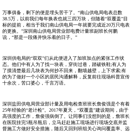
万事俱备，剩下的便是埋头苦干了。“南山供电局电表总数
38.5万，以前我们每年换表也就三四万块，但随着“双覆盖”目
标的提前，相当于我们南山供电局一年就要完成近20万只电表
的更换。”深圳南山供电局营业部电费计量班副班长何鹏
说，“那是一段痛并快乐着的日子。”
深圳供电局的“双双”们从此便进入了加班加点的紧张工作状
态。他们中有人为了找一块表，穿街过巷，踏破铁鞋;有人为
了摸清楚最后几块表为何抄不回来，翻墙越壁，上下求索;有
的为了做好一个小区的居民沟通解释，反复前往现场科普宣传
十余次，苦口婆心，千言万语。
深圳盐田供电局营业部计量及用电检查班班长詹俊强是个有着
25年经验的“老计检”。2017年夏天，“双覆盖”建设期间，由于
高强度的工作，詹俊强病倒了。让同事们没想到的是，詹班长
在医院挂完5瓶吊瓶后，立马赶赴施工现场进行现场交底并监
督施工方做好安全措施，随后又回到班组关心询问覆盖率、远