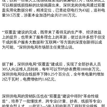
现，以前一些靠人工现场很难发现的偷漏电行为，现在系统上
可以根据线损指标的比较揭露出来。深圳龙岗供电局通过双覆
盖实用化数据分析，精准定位，已查处窃电行为43起，追补电
量59.5万度，涉案本金加违约金共计181万元。
“‘双覆盖’建设的完成，既带来了看得见的生产率、经济效益
上的提升，也带来了服务理念上的革新，使过去许多想干但没
干成的客户服务大数据和‘互联网+’等方面的深度创新得以成
为可能。”深圳供电局市场部主任黄慧山说。
据了解，深圳供电局“双覆盖”建成后，实现了全部抄表人员
305人向运维人员转岗，每年可以节约抄表费用1800余万元。
深圳供电局综合线损率下降0.25个百分点，全年售电量约增加
2亿千瓦时，电费增收约1.6亿元。
深圳供电局的营销队伍也在“双覆盖”建设中得到“革命性锻
造”，培养了一批懂技术、跨专业(计量、抄表、线损等专业)
的复合型人才，一批近2—5年入职的新员工得到充分锻炼，部