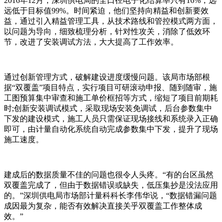
2016年12月，深圳供电局的全口径电子化结算率只有16%，远
远低于目标值99%。时间紧迫，他们坚持向精益和创新要效
益，通过引入精益管理工具，从技术路线和管控模式两方面，
以问题为导向，细致梳理分析，针对性攻关，消除了低效环
节，改进了安装调试方法，大大提高了工作效率。
通过创新管理方式，破解建设进度缓慢问题。该局市场部根
据“双覆盖”项目特点，实行项目可研滚动申报、随到随审，施
工图预算集中审查和施工单价框招等方式，缩短了项目前期耗
时;创新安装调试模式，采取现场安装免调试，后台参数集中
下发的建设模式，施工人员只需保证现场接线和系统录入正确
即可，由计量自动化系统自动完成参数集中下发，提升了现场
施工速度。
建成后的数据质量不佳的问题也很令人头疼。“有的台区虽然
双覆盖完成了，但由于数据错误或缺失，低压集抄是没法应用
的。”深圳供电局市场部计量科科长李伟华说，“数据错漏问题
成因最为复杂，能否有效解决直接关乎双覆盖工作整体成
效。”